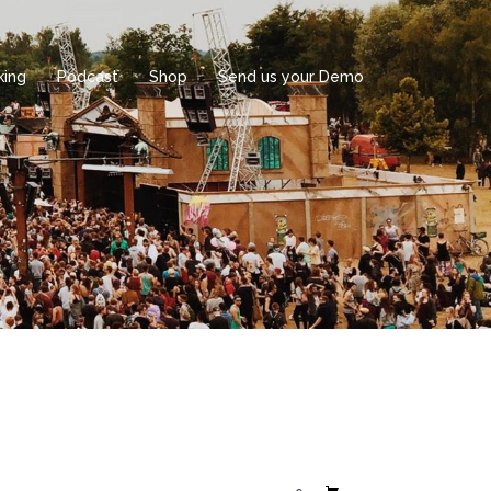
king
Podcast
Shop
Send us your Demo