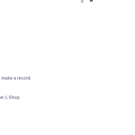
0
 make a record.
ke: L-Shop