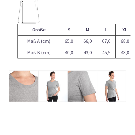
Größe
S
M
L
XL
Maß A (cm)
65,0
66,0
67,0
68,0
Maß B (cm)
40,0
43,0
45,5
48,0