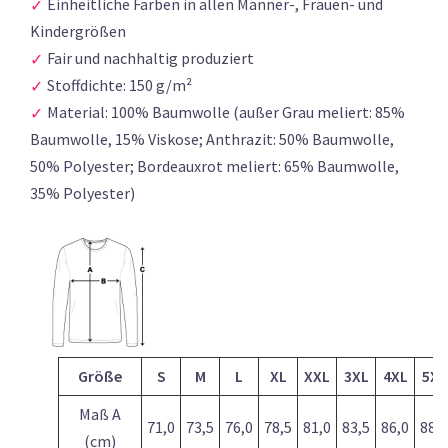
Einheitliche Farben in allen Männer-, Frauen- und
Kindergrößen
Fair und nachhaltig produziert
Stoffdichte: 150 g/m²
Material: 100% Baumwolle (außer Grau meliert: 85%
Baumwolle, 15% Viskose; Anthrazit: 50% Baumwolle,
50% Polyester; Bordeauxrot meliert: 65% Baumwolle,
35% Polyester)
Größe
S
M
L
XL
XXL
3XL
4XL
5XL
Maß A
71,0
73,5
76,0
78,5
81,0
83,5
86,0
88,5
(cm)