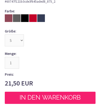
#
60747f121b3cde3f645aded8_875_2
Farbe:
Größe:
Menge:
Preis:
21,50
EUR