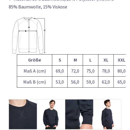
85% Baumwolle, 15% Viskose
Größe
S
M
L
XL
XXL
Maß A (cm)
69,0
72,0
75,0
78,0
80,0
Maß B (cm)
53,0
56,0
59,0
62,0
65,0