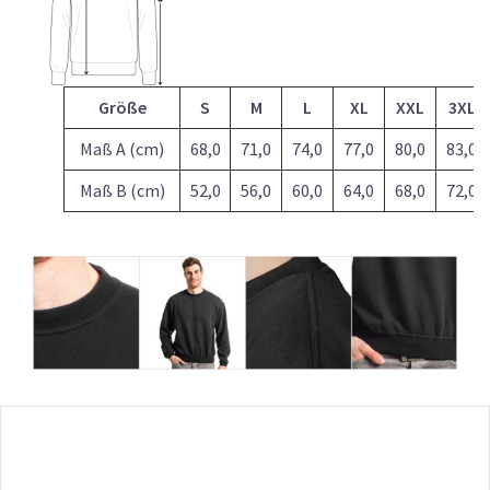
Größe
S
M
L
XL
XXL
3XL
Maß A (cm)
68,0
71,0
74,0
77,0
80,0
83,0
Maß B (cm)
52,0
56,0
60,0
64,0
68,0
72,0