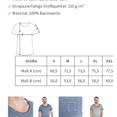
Strapazierfähige Stoffqualität: 155 g/m²
Material: 100% Baumwolle
Größe
S
M
L
XL
XXL
Maß A (cm)
69,5
71,5
73,5
75,5
77,5
Maß B (cm)
50,0
53,0
56,0
58,0
60,0