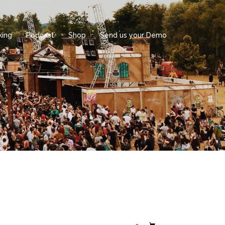
king
Podcast
Shop
Send us your Demo